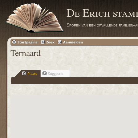
De Erich sta
Sporen van een opvallende familienaa
Startpagina
Zoek
Aanmelden
Ternaard
Plaats
Suggestie