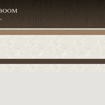
mboom
m