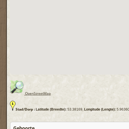
OpenStreetMap
Stad/Dorp :
Latitude (Breedte):
53.38169,
Longitude (Lengte):
5.9636
Geboorte