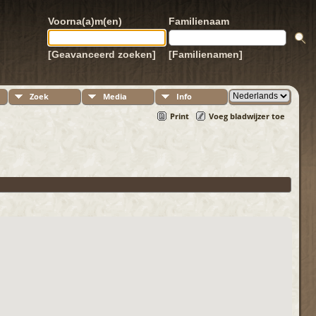
Voorna(a)m(en)
Familienaam
[Geavanceerd zoeken]
[Familienamen]
Zoek
Media
Info
Print
Voeg bladwijzer toe