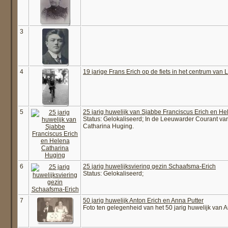
3
4
19 jarige Frans Erich op de fiets in het centrum van
5
25 jarig huwelijk van Sjabbe Franciscus Erich en H
Status: Gelokaliseerd; In de Leeuwarder Courant van
Catharina Huging.
6
25 jarig huwelijksviering gezin Schaafsma-Erich
Status: Gelokaliseerd;
7
50 jarig huwelijk Anton Erich en Anna Putter
Foto ten gelegenheid van het 50 jarig huwelijk van 