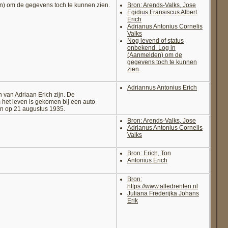
n) om de gegevens toch te kunnen zien.
Bron: Arends-Valks, Jose
Egidius Fransiscus Albert
Erich
Adrianus Antonius Cornelis
Valks
Nog levend of status
onbekend. Log in
(Aanmelden) om de
gegevens toch te kunnen
zien.
Adriannus Antonius Erich
n van Adriaan Erich zijn. De
m het leven is gekomen bij een auto
en op 21 augustus 1935.
Bron: Arends-Valks, Jose
Adrianus Antonius Cornelis
Valks
Bron: Erich, Ton
Antonius Erich
Bron:
https://www.alledrenten.nl
Juliana Frederijka Johans
Erik