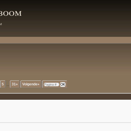
mboom
m
5
...
31»
Volgende»