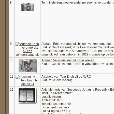
8
Tenminste één, nog levende, persoon is verbonden 
9
Adriaan Erich verongelukt bij een verkeersongeluk.
Status: Gelokaliseerd; In de Leeuwarder Courant van 
overlijdensdatum van Adriaan was tot op heden niet b
ongeluk. Adriaan geboren in 1929 woonde op de IJw
10
Adriaan Valks met één van zijn koeien.
Status: Gelokaliseerd; Een foto van Adriaan Valks met 
11
Afscheid van Tom Erich bij de AVRO
Status: Gelokaliseerd;
12
Akte Memorie van Successie Johanna Frederijka Eri
Instituut Drents Archief
Locatie Assen
Archief 0119.05
Inventarisnummer 40
Documentnummer -
Folio/Pagina 167 (1)