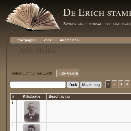
De Erich sta
Sporen van een opvallende familienaa
Startpagina
Zoek
Aanmelden
Alle Media
Treffers 1 t/m 50 van 1,538
» Zie Galerij
1
2
3
4
#
Klikplaatje
Beschrijving
1
2