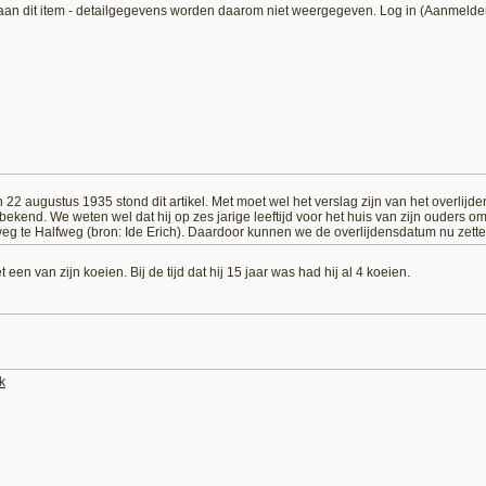
aan dit item - detailgegevens worden daarom niet weergegeven. Log in (Aanmelde
22 augustus 1935 stond dit artikel. Met moet wel het verslag zijn van het overlijde
ekend. We weten wel dat hij op zes jarige leeftijd voor het huis van zijn ouders o
eg te Halfweg (bron: Ide Erich). Daardoor kunnen we de overlijdensdatum nu zett
een van zijn koeien. Bij de tijd dat hij 15 jaar was had hij al 4 koeien.
k