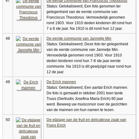
47
De eerste communie van Franciscus Theodorus
Status: Gelokaliseerd; Een foto genomen ter
gelegenheid van de eerste communie van
Franciscus Theodorus. Vermoedelijk genomen
rond 1903. Voor 1910 deden kinderen dit rond hun
7 a 8 ste jaar. Na 1910 is dit rond hun 12 jaar.
48
De eerste communie van Jannetje Min
Status: Gelokaliseerd; Deze foto ter gelegenheid
van de eerste communie van Jannetje Min.
Vervoedelijk genomen rond 1903. Voor 1910
deden kinderen rond hun 7-8 ste jaar eerste
communie. Na 1910 is dit gewijzigd naar rond hun
12 de jaar.
49
De Erich mannen
Status: Gelokaliseerd; Een aantal Erich mannen.
De foto is gemaakt in oktober 2001 toen tante
Truus (Gertrudis Josefina Maria Erich) 80 jaar
werd. Beweeg uw muiscorsor over de gezichten
van de mannen om hun namen te lezen.
50
De etalage van de fruit en delicatesse zaak van
Frans Erich