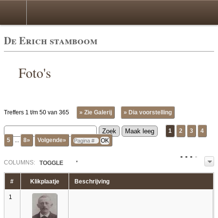
De Erich stamboom
Foto's
Treffers 1 t/m 50 van 365
» Zie Galerij
» Dia voorstelling
1
2
3
4
5
...
8»
Volgende»
COL
UMN
S:
TOGGLE
#
Klikplaatje
Beschrijving
1