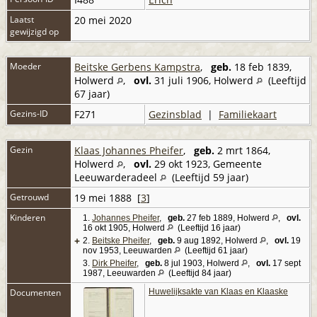
Laatst
20 mei 2020
gewijzigd op
Moeder
Beitske Gerbens Kampstra
,
geb.
18 feb 1839,
Holwerd
,
ovl.
31 juli 1906, Holwerd
(Leeftijd
67 jaar)
Gezins-ID
F271
Gezinsblad
|
Familiekaart
Gezin
Klaas Johannes Pheifer
,
geb.
2 mrt 1864,
Holwerd
,
ovl.
29 okt 1923, Gemeente
Leeuwarderadeel
(Leeftijd 59 jaar)
Getrouwd
19 mei 1888 [
3
]
Kinderen
1.
Johannes Pheifer
,
geb.
27 feb 1889, Holwerd
,
ovl.
16 okt 1905, Holwerd
(Leeftijd 16 jaar)
+
2.
Beitske Pheifer
,
geb.
9 aug 1892, Holwerd
,
ovl.
19
nov 1953, Leeuwarden
(Leeftijd 61 jaar)
3.
Dirk Pheifer
,
geb.
8 jul 1903, Holwerd
,
ovl.
17 sept
1987, Leeuwarden
(Leeftijd 84 jaar)
Documenten
Huwelijksakte van Klaas en Klaaske