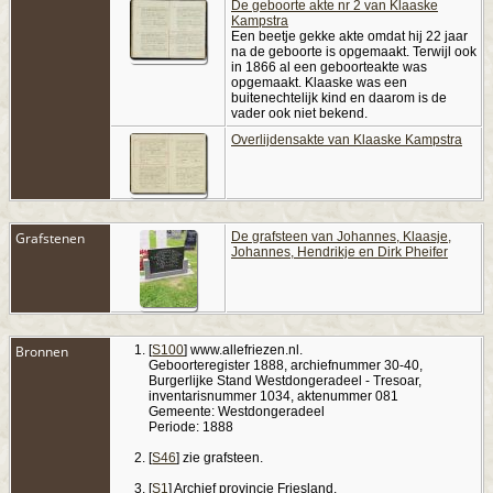
De geboorte akte nr 2 van Klaaske
Kampstra
Een beetje gekke akte omdat hij 22 jaar
na de geboorte is opgemaakt. Terwijl ook
in 1866 al een geboorteakte was
opgemaakt. Klaaske was een
buitenechtelijk kind en daarom is de
vader ook niet bekend.
Overlijdensakte van Klaaske Kampstra
Grafstenen
De grafsteen van Johannes, Klaasje,
Johannes, Hendrikje en Dirk Pheifer
Bronnen
[
S100
] www.allefriezen.nl.
Geboorteregister 1888, archiefnummer 30-40,
Burgerlijke Stand Westdongeradeel - Tresoar,
inventarisnummer 1034, aktenummer 081
Gemeente: Westdongeradeel
Periode: 1888
[
S46
] zie grafsteen.
[
S1
] Archief provincie Friesland.