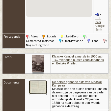
=
Link
naar
Google
Earth
Pin Legenda
: Adres
: Locatie
: Stad/Dorp
:
Gemeente/Graafschap
: Staat/Provincie
: Land
:
Nog niet ingesteld
Foto's
Klaaske Kampstra met de in 1905 aan
TBC overleden oudste zoon Johannes
en Beitske Pheifer.
Documenten
De eerste geboorte akte van Klaaske
Kampstra
Klaaske was een buiten echtelijk kind en
daarom zijn de gegevens van de vader
niet bekend. Het is wel een beetje
uitzonderlijk dat klaaske 22 jaar (in
1888) na haar geboorte een tweede
geboorte akte kreeg.