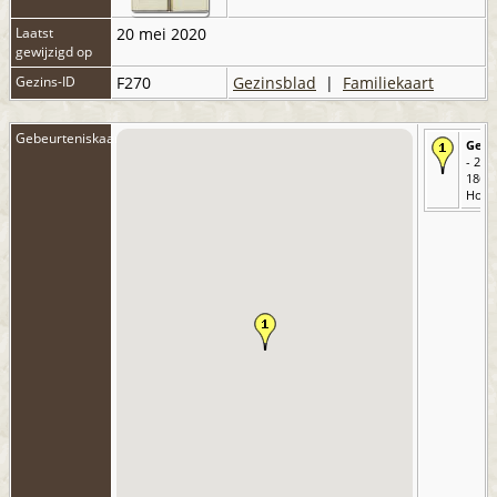
Laatst
20 mei 2020
gewijzigd op
Gezins-ID
F270
Gezinsblad
|
Familiekaart
Gebeurteniskaart
Gebo
- 25 
1866 
Holw