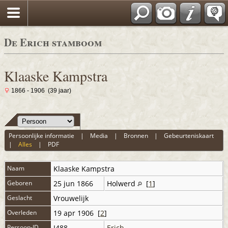
De Erich stamboom
Klaaske Kampstra
1866 - 1906 (39 jaar)
Persoonlijke informatie
|
Media
|
Bronnen
|
Gebeurteniskaart
|
Alles
|
PDF
Naam
Klaaske
Kampstra
Geboren
25 jun 1866
Holwerd
[
1
]
Geslacht
Vrouwelijk
Overleden
19 apr 1906 [
2
]
Persoon-ID
I488
Erich