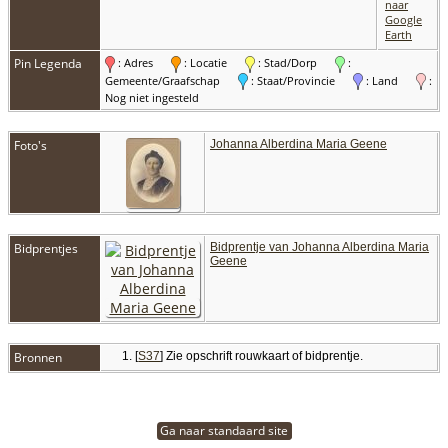
naar
Google
Earth
Pin Legenda
: Adres
: Locatie
: Stad/Dorp
:
Gemeente/Graafschap
: Staat/Provincie
: Land
:
Nog niet ingesteld
Foto's
Johanna Alberdina Maria Geene
Bidprentjes
Bidprentje van Johanna Alberdina Maria
Geene
Bronnen
[
S37
] Zie opschrift rouwkaart of bidprentje.
Ga naar standaard site