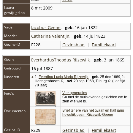
Laatst
8 mrt 2009
gewijzigd op
Vader
Jacobus Geene
,
geb.
16 jan 1822
Moeder
Catharina Valentijn
,
geb.
14 jul 1823
Gezins-ID
F228
Gezinsblad
|
Familiekaart
Gezin
EverhardusTheodus Rijzewijk
,
geb.
3 jan 1865
Getrouwd
16 jul 1887
Kinderen
+
1.
Everdina Lucia Maria Rijzewijk
,
geb.
25 dec 1889, 's
Hertogenbosch
,
ovl.
20 sep 1968, Tilburg
(Leeftijd
78 jaar)
Foto's
Vier generaties
Ga met de muis over de gezichten om te
zien wie wie is.
Documenten
Brief ter ere van het twaalf en half jarig
huwelijk gezin Rijzewijk-Geene
Gezins-ID
F229
Gezinsblad
|
Familiekaart