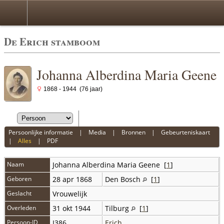
De Erich stamboom
Johanna Alberdina Maria Geene
1868 - 1944 (76 jaar)
Persoonlijke informatie
|
Media
|
Bronnen
|
Gebeurteniskaart
|
Alles
|
PDF
Naam
Johanna Alberdina Maria
Geene
[
1
]
Geboren
28 apr 1868
Den Bosch
[
1
]
Geslacht
Vrouwelijk
Overleden
31 okt 1944
Tilburg
[
1
]
Persoon-ID
I386
Erich