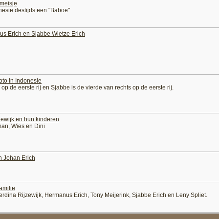
meisje
nesie destijds een "Baboe"
s Erich en Sjabbe Wietze Erich
to in Indonesie
 op de eerste rij en Sjabbe is de vierde van rechts op de eerste rij.
zewijk en hun kinderen
man, Wies en Dini
n Johan Erich
amilie
Everdina Rijzewijk, Hermanus Erich, Tony Meijerink, Sjabbe Erich en Leny Spliet.