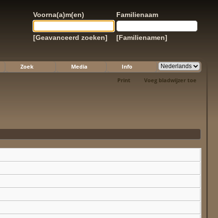
Voorna(a)m(en)
Familienaam
[Geavanceerd zoeken]
[Familienamen]
Zoek
Media
Info
Print
Voeg bladwijzer toe