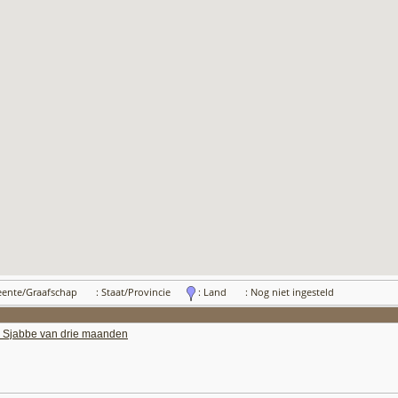
eente/Graafschap
: Staat/Provincie
: Land
: Nog niet ingesteld
je Sjabbe van drie maanden