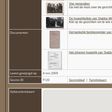
Vier generaties
Ga met de muis over de gezichte
De huwelijksfoto van Sjabbe Wi
Klik op de gezichten om te wie w
Documenten
Het kerkelijk familieregister v
Het zilveren huwelijk van Sjab
Laatst gewijzigd op
4 mrt 2009
Gezins-ID
F120
Gezinsblad
|
Familiekaart
Gebeurteniskaart