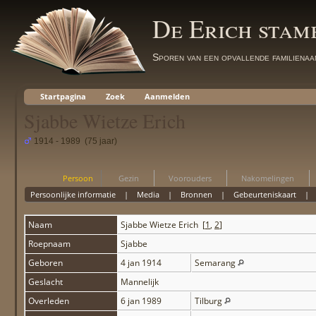
De Erich sta
Sporen van een opvallende familienaa
Startpagina
Zoek
Aanmelden
Sjabbe Wietze Erich
1914 - 1989 (75 jaar)
Persoon
Gezin
Voorouders
Nakomelingen
Persoonlijke informatie
|
Media
|
Bronnen
|
Gebeurteniskaart
Naam
Sjabbe Wietze
Erich
[
1
,
2
]
Roepnaam
Sjabbe
Geboren
4 jan 1914
Semarang
Geslacht
Mannelijk
Overleden
6 jan 1989
Tilburg