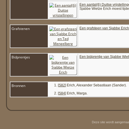
Een aantal(6) Duitse vrijstellin
Sjabbe Wietze Erich moest tijde
Grafstenen
Een grafsteen van Sjabbe Eric
Bidprentjes
Een bidprentje van Sjabbe Wiet
Bronnen
[
S82
] Erich, Alexander Sebastiaan (Sander).
[
S84
] Erich, Marga.
Deze site wordt aangemaa