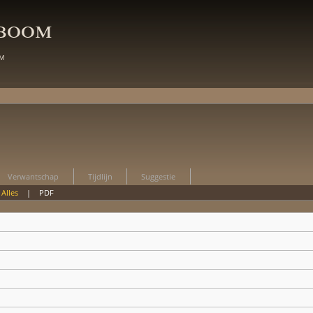
mboom
m
Verwantschap
Tijdlijn
Suggestie
|
Alles
|
PDF