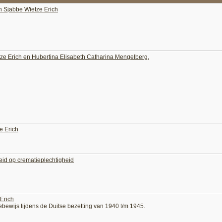
n Sjabbe Wietze Erich
ze Erich en Hubertina Elisabeth Catharina Mengelberg.
e Erich
id op crematieplechtigheid
Erich
ebewijs tijdens de Duitse bezetting van 1940 t/m 1945.