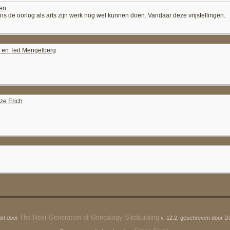
gen
ns de oorlog als arts zijn werk nog wel kunnen doen. Vandaar deze vrijstellingen.
h en Ted Mengelberg
ze Erich
The Next Generation of Genealogy Sitebuilding
kt door
v. 12.2, geschreven door D