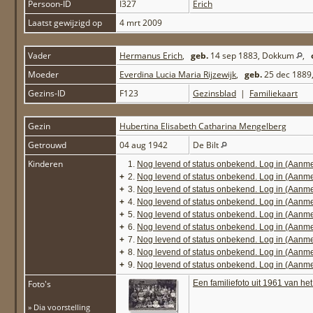
Persoon-ID
I327
Erich
Laatst gewijzigd op
4 mrt 2009
Vader
Hermanus Erich
,
geb.
14 sep 1883, Dokkum
,
Moeder
Everdina Lucia Maria Rijzewijk
,
geb.
25 dec 1889
Gezins-ID
F123
Gezinsblad
|
Familiekaart
Gezin
Hubertina Elisabeth Catharina Mengelberg
Getrouwd
04 aug 1942
De Bilt
Kinderen
1.
Nog levend of status onbekend. Log in (Aanm
+
2.
Nog levend of status onbekend. Log in (Aanm
+
3.
Nog levend of status onbekend. Log in (Aanm
+
4.
Nog levend of status onbekend. Log in (Aanm
+
5.
Nog levend of status onbekend. Log in (Aanm
+
6.
Nog levend of status onbekend. Log in (Aanm
+
7.
Nog levend of status onbekend. Log in (Aanm
+
8.
Nog levend of status onbekend. Log in (Aanm
+
9.
Nog levend of status onbekend. Log in (Aanm
Foto's
Een familiefoto uit 1961 van he
» Dia voorstelling