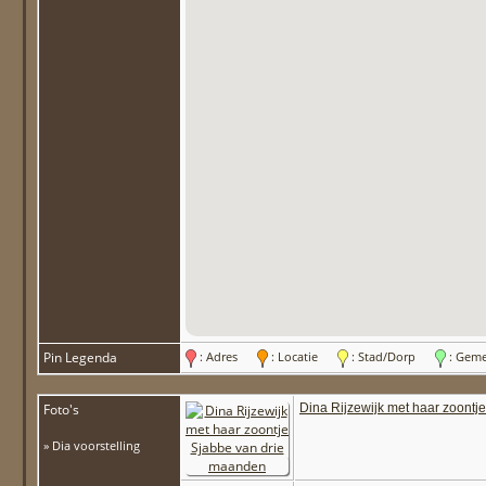
Pin Legenda
: Adres
: Locatie
: Stad/Dorp
: Gem
Foto's
Dina Rijzewijk met haar zoont
» Dia voorstelling