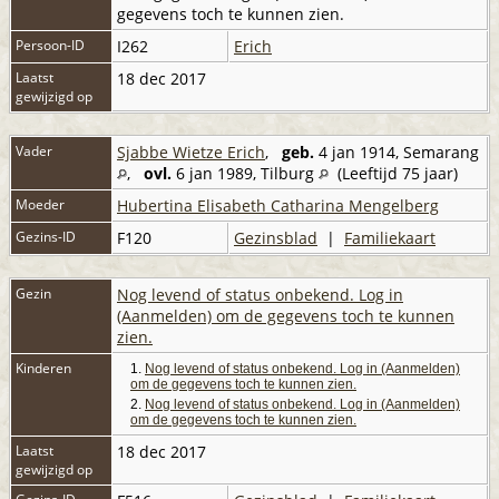
gegevens toch te kunnen zien.
Persoon-ID
I262
Erich
Laatst
18 dec 2017
gewijzigd op
Vader
Sjabbe Wietze Erich
,
geb.
4 jan 1914, Semarang
,
ovl.
6 jan 1989, Tilburg
(Leeftijd 75 jaar)
Moeder
Hubertina Elisabeth Catharina Mengelberg
Gezins-ID
F120
Gezinsblad
|
Familiekaart
Gezin
Nog levend of status onbekend. Log in
(Aanmelden) om de gegevens toch te kunnen
zien.
Kinderen
1.
Nog levend of status onbekend. Log in (Aanmelden)
om de gegevens toch te kunnen zien.
2.
Nog levend of status onbekend. Log in (Aanmelden)
om de gegevens toch te kunnen zien.
Laatst
18 dec 2017
gewijzigd op