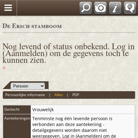
De Erich stamboom
Nog levend of status onbekend. Log in
(Aanmelden) om de gegevens toch te
kunnen zien.
Persoonlijke informatie
|
Alles
|
PDF
Geslacht
Vrouwelijk
Aantekeningen
Tenminste nog één levende persoon is
verbonden aan deze aantekening -
detailgegevens worden daarom niet
weergegeven. Log in (Aanmelden) om de