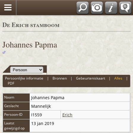
De Erich stamboom
Johannes Papma
Persoonlijke informatie
|
Bronnen
|
Gebeurteniskaart
|
Alles
|
PDF
Naam
Johannes
Papma
Geslacht
Mannelijk
Persoon-ID
I1559
Erich
Laatst
13 jan 2019
gewijzigd op