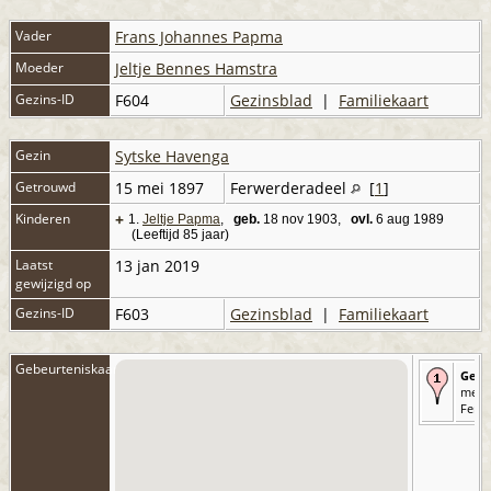
Vader
Frans Johannes Papma
Moeder
Jeltje Bennes Hamstra
Gezins-ID
F604
Gezinsblad
|
Familiekaart
Gezin
Sytske Havenga
Getrouwd
15 mei 1897
Ferwerderadeel
[
1
]
Kinderen
+
1.
Jeltje Papma
,
geb.
18 nov 1903,
ovl.
6 aug 1989
(Leeftijd 85 jaar)
Laatst
13 jan 2019
gewijzigd op
Gezins-ID
F603
Gezinsblad
|
Familiekaart
Gebeurteniskaart
Getr
mei 1
Ferw