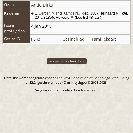
Gezin
Antje Dirks
Kinderen
+
1.
Gerben Mients Kampstra
,
geb.
1807, Ternaard
,
ovl.
20 jan 1855, Holwerd
(Leeftijd 48 jaar)
Laatst
4 jan 2019
gewijzigd op
Gezins-ID
F543
Gezinsblad
|
Familiekaart
Ga naar standaard site
Deze site wordt aangemaakt door
The Next Generation of Genealogy Sitebuilding
v. 12.2, geschreven door Darrin Lythgoe © 2001-2026.
Gegevens onderhouden door
Frans Erich
.