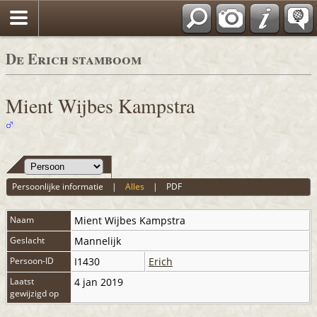
De Erich stamboom
Mient Wijbes Kampstra
Persoonlijke informatie
|
Alles
|
PDF
Naam
Mient Wijbes
Kampstra
Geslacht
Mannelijk
Persoon-ID
I1430
Erich
Laatst
4 jan 2019
gewijzigd op