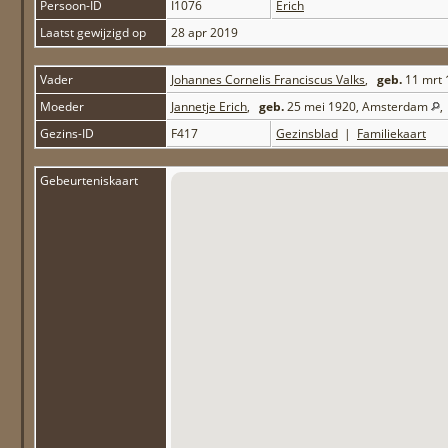
Persoon-ID
I1076
Erich
Laatst gewijzigd op
28 apr 2019
Vader
Johannes Cornelis Franciscus Valks
,
geb.
11 mrt
Moeder
Jannetje Erich
,
geb.
25 mei 1920, Amsterdam
Gezins-ID
F417
Gezinsblad
|
Familiekaart
Gebeurteniskaart