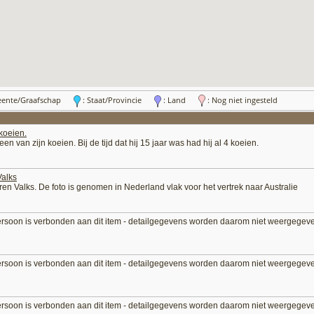
eente/Graafschap
: Staat/Provincie
: Land
: Nog niet ingesteld
koeien.
n van zijn koeien. Bij de tijd dat hij 15 jaar was had hij al 4 koeien.
Valks
eren Valks. De foto is genomen in Nederland vlak voor het vertrek naar Australie
ersoon is verbonden aan dit item - detailgegevens worden daarom niet weergegev
ersoon is verbonden aan dit item - detailgegevens worden daarom niet weergegev
ersoon is verbonden aan dit item - detailgegevens worden daarom niet weergegev