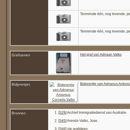
Tenminste één, nog levende, p
Tenminste één, nog levende, p
Grafstenen
Het graf van Adriaan Valks
Bidprentjes
Bidprentje van Adrianus Antoni
Bronnen
[
S29
] Archief Immigratiedienst van Australie.
[
S45
] Arends-Valks, Jose.
[
S46
] zie grafsteen.