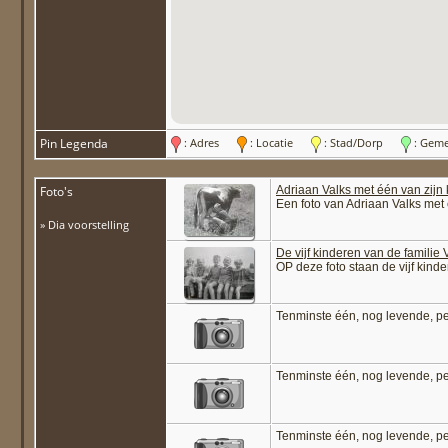
Pin Legenda
: Adres
: Locatie
: Stad/Dorp
: Gem
Foto's
Adriaan Valks met één van zijn 
Een foto van Adriaan Valks met ee
» Dia voorstelling
De vijf kinderen van de familie 
OP deze foto staan de vijf kind
Tenminste één, nog levende, p
Tenminste één, nog levende, p
Tenminste één, nog levende, p