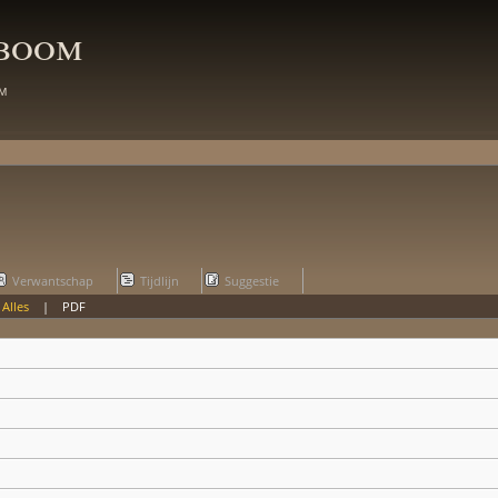
mboom
m
Verwantschap
Tijdlijn
Suggestie
|
Alles
|
PDF