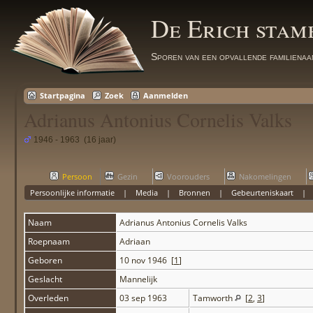
De Erich sta
Sporen van een opvallende familienaa
Startpagina
Zoek
Aanmelden
Adrianus Antonius Cornelis Valks
1946 - 1963 (16 jaar)
Persoon
Gezin
Voorouders
Nakomelingen
Persoonlijke informatie
|
Media
|
Bronnen
|
Gebeurteniskaart
Naam
Adrianus Antonius Cornelis
Valks
Roepnaam
Adriaan
Geboren
10 nov 1946 [
1
]
Geslacht
Mannelijk
Overleden
03 sep 1963
Tamworth
[
2
,
3
]