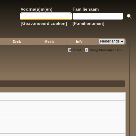
Voorna(a)m(en)
Familienaam
[Geavanceerd zoeken]
[Familienamen]
Zoek
Media
Info
Print
Voeg bladwijzer toe