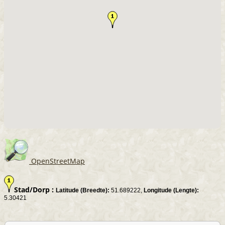
OpenStreetMap
Stad/Dorp :
Latitude (Breedte):
51.689222,
Longitude (Lengte):
5.30421