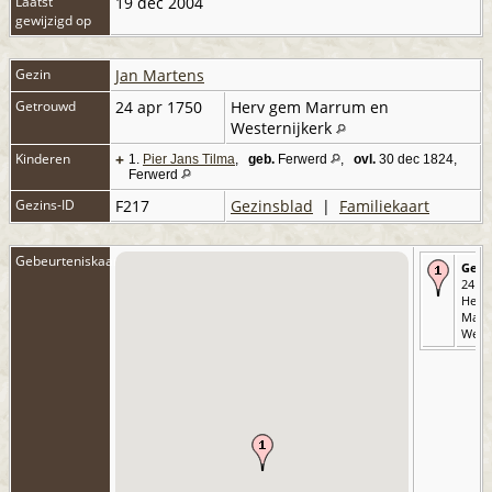
Laatst
19 dec 2004
gewijzigd op
Gezin
Jan Martens
Getrouwd
24 apr 1750
Herv gem Marrum en
Westernijkerk
Kinderen
+
1.
Pier Jans Tilma
,
geb.
Ferwerd
,
ovl.
30 dec 1824,
Ferwerd
Gezins-ID
F217
Gezinsblad
|
Familiekaart
Gebeurteniskaart
Getr
24 ap
Herv
Marr
Weste