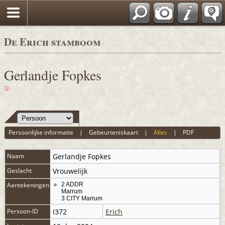
De Erich stamboom
Gerlandje Fopkes
Persoonlijke informatie
|
Gebeurteniskaart
|
Alles
|
PDF
Naam
Gerlandje
Fopkes
Geslacht
Vrouwelijk
Aantekeningen
2 ADDR
Marrum
3 CITY Marrum
Persoon-ID
I372
Erich